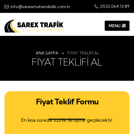
0532 064 13 89
info@sarexmuhendislik.com.tr
ANA SAYFA
FİYAT TEKLİFİ AL
FİYAT TEKLİFİ AL
Fiyat Teklif Formu
En kısa sürede sizinle iletişime geçilecektir.